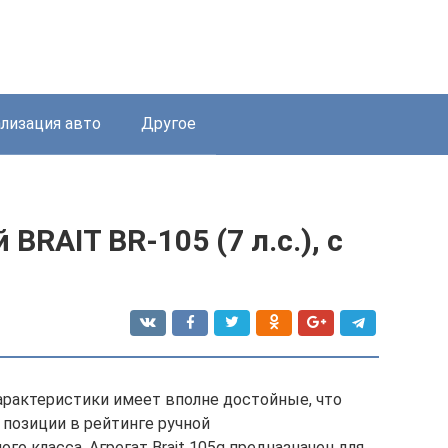
лизация авто
Другое
RAIT BR-105 (7 л.с.), с
арактеристики имеет вполне достойные, что
позиции в рейтинге ручной
го класса. Агрегат Brait 105g предназначен для