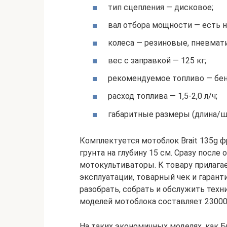
тип сцепления — дисковое;
вал отбора мощности — есть н
колеса — резиновые, пневмати
вес с заправкой — 125 кг;
рекомендуемое топливо — бен
расход топлива — 1,5-2,0 л/ч;
габаритные размеры (длина/ш
Комплектуется мотоблок Brait 135g 
грунта на глубину 15 см. Сразу после
мотокультиваторы. К товару прилагае
эксплуатации, товарный чек и гаран
разобрать, собрать и обслужить техн
моделей мотоблока составляет 23000
На таких экономичных моделях, как Б