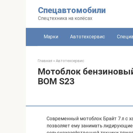
Перейти
Спецавтомобили
к
контенту
Спецтехника на колёсах
Марки
Автотехсервис
Специа
Главная
»
Автотехсервис
Мотоблок бензиновый B
ВОМ S23
Современный мотоблок Брайт 7 л с х
позволяет ему занимать лидирующие 
сельскохозяйственной техники тяжело