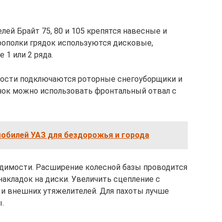
лей Брайт 75, 80 и 105 крепятся навесные и
прополки грядок используются дисковые,
1 или 2 ряда.
ности подключаются роторные снегоуборщики и
нок можно использовать фронтальный отвал с
обилей УАЗ для бездорожья и города
одимости. Расширение колесной базы проводится
накладок на диски. Увеличить сцепление с
и внешних утяжелителей. Для пахоты лучше
.