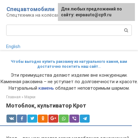
Перейти
Спецавтомобили
Для любых предложений по
к
Спецтехника на колёсах
сайту: evpaauto@cp9.ru
контенту
Поиск:
English
Чтобы выгодно купить раковину из натурального камня, вам
достаточно посетить наш сайт..
Эти преимущества делают изделие вне конкуренции.
Каменная раковина – не уступает по долговечности и красоте.
Натуральный
камень
обладает неповторимым шармом.
Главная
»
Марки
Мотоблок, культиватор Крот