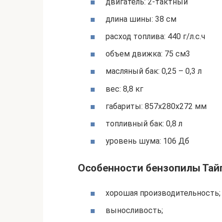
двигатель: 2-тактный
длина шины: 38 см
расход топлива: 440 г/л.с.ч
объем движка: 75 см3
масляный бак: 0,25 – 0,3 л
вес: 8,8 кг
габариты: 857х280х272 мм
топливный бак: 0,8 л
уровень шума: 106 Дб
Особенности бензопилы Тайг
хорошая производительность;
выносливость;