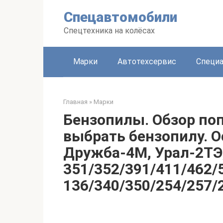
Перейти
Спецавтомобили
к
контенту
Спецтехника на колёсах
Марки
Автотехсервис
Специа
Главная
»
Марки
Бензопилы. Обзор по
выбрать бензопилу. 
Дружба-4М, Урал-2ТЭ,
351/352/391/411/462/
136/340/350/254/257/