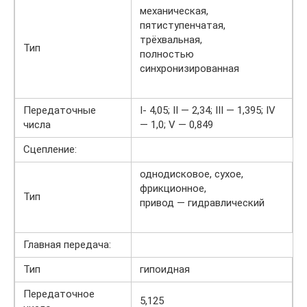
механическая,
пятиступенчатая,
трёхвальная,
Тип
полностью
синхронизированная
Передаточные
I- 4,05; II — 2,34; III — 1,395; IV
числа
— 1,0; V — 0,849
Сцепление:
однодисковое, сухое,
фрикционное,
Тип
привод — гидравлический
Главная передача:
Тип
гипоидная
Передаточное
5,125