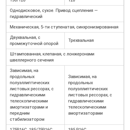
130/120
120
Однодисковое, сухое. Привод сцепления —
гидравлический
Механическая, 5-ти ступенатая, синхронизированная
Двухвальная, с
Трехвальная
промежуточной опорой
Штампованная, клепаная, с лонжеронами
швеллерного сечения
Зависимая, на
продольных
Зависимая, на
полуэллиптических
продольных
листовых рессорах, с
полуэллиптических
гидравлическими
листовых рессорах, с
телескопическими
гидравлическими
амортизаторами и
телескопическими
передним
амортизаторами
стабилизатором
175R16С, 185/75R16C
195 R16С