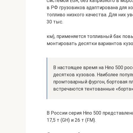
системой EGR, без капризного в мор
в РФ грузовиков адаптирована для хол
топливо низкого качества. Для них у
30 тыс.
км), применяется топливный бак пов
монтировать десятки вариантов куз
В настоящее время на Hino 500 ро
десятков кузовов. Наиболее попул
промтоварный фургон, бортовая п
встречаются тентованные «борта»
В России серия Hino 500 представлена
17,5 т (GH) и 26 т (FM).