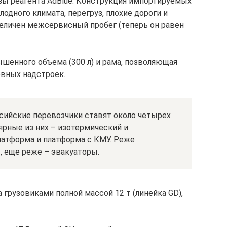
озы реагента AdBlue. Конструкция импортируемых
одного климата, перегруз, плохие дороги и
величен межсервисный пробег (теперь он равен
ышенного объема (300 л) и рама, позволяющая
овных надстроек.
ссийские перевозчики ставят около четырех
ярные из них – изотермический и
латформа и платформа с КМУ. Реже
, еще реже – эвакуаторы.
 грузовиками полной массой 12 т (линейка GD),