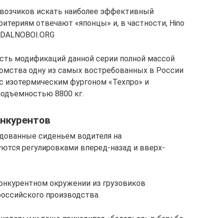
возчиков искать наиболее эффективный
ритериям отвечают «японцы» и, в частности, Hino
в DALNOBOI.ORG
сть модификаций данной серии полной массой
акомства одну из самых востребованных в России
с изотермическим фургоном «Техпро» и
оподъемностью 8800 кг.
онкурентов
удованные сиденьем водителя на
ются регулировками вперед-назад и вверх-
конкурентном окружении из грузовиков
 российского производства.