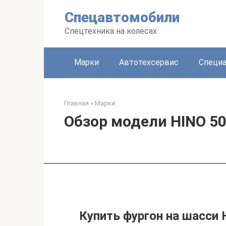
Перейти
Спецавтомобили
к
контенту
Спецтехника на колёсах
Марки
Автотехсервис
Специа
Главная
»
Марки
Обзор модели HINO 5
Купить фургон на шасси 