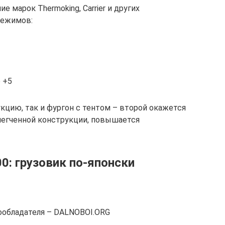
 марок Thermoking, Carrier и других
режимов:
о +5
цию, так и фургон с тентом – второй окажется
блегченной конструкции, повышается
0: грузовик по-японски
вообладателя – DALNOBOI.ORG