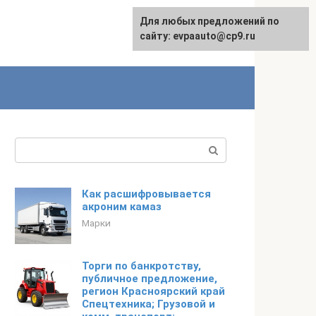
Для любых предложений по
English
сайту: evpaauto@cp9.ru
Поиск:
Как расшифровывается
акроним камаз
Марки
Торги по банкротству,
публичное предложение,
регион Красноярский край
Спецтехника; Грузовой и