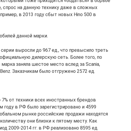
с которыми тоже приходится «бодаться» в борьбе
е, спрос на данную технику даже в сложных
пример, в 2013 году сбыт новых Hino 500 в
обилей данной марки.
серии выросли до 967 ед., что превысило треть
з официальную дилерскую сеть. Более того, по
марка заняла шестое место вслед за Scania,
s-Benz. Заказчикам было отгружено 2572 ед.
о 7% от техники всех иностранных брендов
м году в РФ было зарегистрировано и 4599
лобальном рынке российские продажи находятся
 количеству они близки к пятому месту. Как
иод 2009-2014 гг. в РФ реализовано 8595 ед.