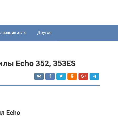
лизация авто
Другое
лы Echo 352, 353ES
л Echo