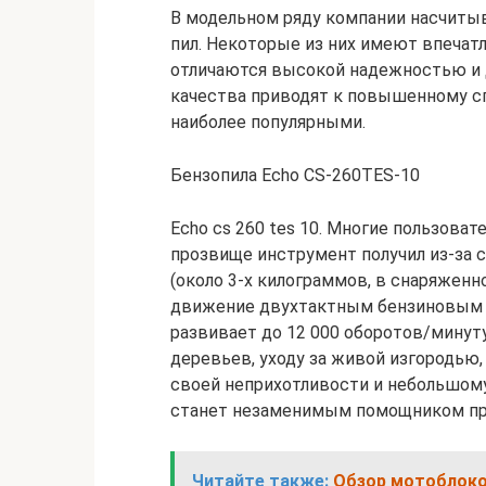
В модельном ряду компании насчиты
пил. Некоторые из них имеют впечат
отличаются высокой надежностью и 
качества приводят к повышенному сп
наиболее популярными.
Бензопила Echo CS-260TES-10
Echo cs 260 tes 10. Многие пользоват
прозвище инструмент получил из-за 
(около 3-х килограммов, в снаряженн
движение двухтактным бензиновым д
развивает до 12 000 оборотов/минуту
деревьев, уходу за живой изгородью,
своей неприхотливости и небольшому 
станет незаменимым помощником при
Читайте также:
Обзор мотоблоков