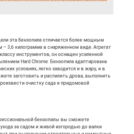
ели эта бензопила отличается более мощным
м – 3,6 килограмма в снаряженном виде. Агрегат
классу инструментов, он оснащен усиленной
лением Hard Chrome. Бензопила адаптирована
ских условиях, легко заводится и в жару, и в
жете заготовить и распилить дрова, выполнить
роизвести очистку сада и придомовой
офессиональной бензопилы вы сможете
ухода за садом и живой изгородью до валки
мент при выполнении строительных и ремонтных