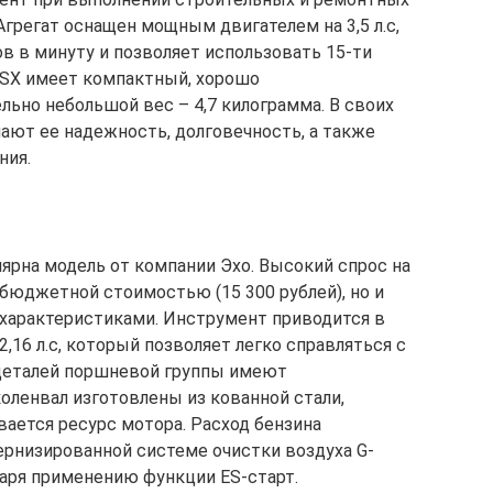
Агрегат оснащен мощным двигателем на 3,5 л.с,
в в минуту и позволяет использовать 15-ти
SX имеет компактный, хорошо
льно небольшой вес – 4,7 килограмма. В своих
ют ее надежность, долговечность, а также
ния.
улярна модель от компании Эхо. Высокий спрос на
 бюджетной стоимостью (15 300 рублей), но и
арактеристиками. Инструмент приводится в
16 л.с, который позволяет легко справляться с
деталей поршневой группы имеют
оленвал изготовлены из кованной стали,
вается ресурс мотора. Расход бензина
ернизированной системе очистки воздуха G-
одаря применению функции ES-старт.