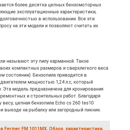
вается более десятка цепных бензомоторных
ляющие эксплуатационные характеристики,
долговечностью в использовании. Все эти
росу на эти модели и позволяют считать их
ели называют эту пилу карманной. Такое
своих компактных размеров и сверхлегкого веса
ом состоянии). Бензопила приводится в
вигателем мощностью 1,24 л.с, который
. Эта модель предназначена для кронирования
 ремонтных и строительных работ. Благодаря
весу, цепная бензопила Echo cs 260 tes10
 выезде на рыбалку или загородный пикник.
 Fermer FM 1011MX. Обзор, характеристики,