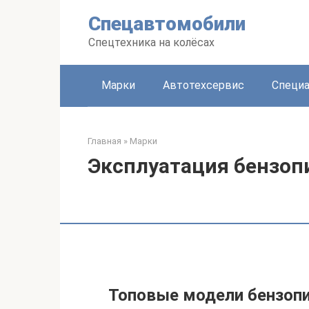
Перейти
Спецавтомобили
к
контенту
Спецтехника на колёсах
Марки
Автотехсервис
Специа
Главная
»
Марки
Эксплуатация бензопи
Топовые модели бензопи