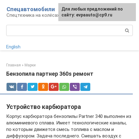
Перейти
Спецавтомобили
Для любых предложений по
к
Спецтехника на колёсах
сайту: evpaauto@cp9.ru
контенту
Поиск:
English
Главная
»
Марки
Бензопила партнер 360s ремонт
Устройство карбюратора
Корпус карбюратора бензопилы Partner 340 выполнен из
алюминиевого сплава. Имеет технологические каналы,
по которым движется смесь топлива с маслом и
диффузором. Задача последнего. Смешать воздух с