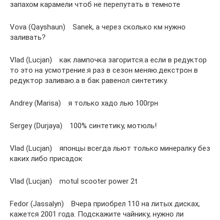
запахом карамели чтоб не перепутать в темноте
Vova (Qayshaun) Sanek, а через сколько км нужно
заливать?
Vlad (Lucjan) как лампочка загорится.а если в редуктор
то это на усмотрение.я раз в сезон меняю.декстрон в
редуктор заливаю.а в бак равенол синтетику.
Andrey (Marisa) я только хадо лью 100грн
Sergey (Durjaya) 100% синтетику, мотюль!
Vlad (Lucjan) японцы всегда льют только минералку без
каких либо присадок
Vlad (Lucjan) motul scooter power 2t
Fedor (Jassalyn) Вчера приобрел 110 на литых дисках,
кажется 2001 года. Подскажите чайнику, нужно ли