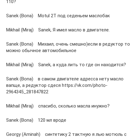
110?
Sanek (Bona) Motul 2T под седеньем маслобак
Mikhail (Miraj) Sanek, Я имел масло в двигателе.
Sanek (Bona) Михаил, очень смешно)если в редуктор то
можно обычное автомобильное
Mikhail (Miraj) Sanek, а куда лить то где он находится?
Sanek (Bona) в самом двигателе адресса нету масло
вапще, а редуктор сдеся https://vk.com/photo-
2964345_281847822
Mikhail (Miraj) спасибо, сколько масла инужно?
Sanek (Bona) 120 мл вроде
Georgy (Aminah) синтетику 2 тактную я лью мотюль с