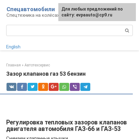
Перейти
Спецавтомобили
Для любых предложений по
к
Спецтехника на колёсах
сайту: evpaauto@cp9.ru
контенту
Поиск:
English
Главная
»
Автотехсервис
Зазор клапанов газ 53 бензин
Регулировка тепловых зазоров клапанов
двигателя автомобиля ГАЗ-66 и ГАЗ-53
Снимаем клапанные крышки.