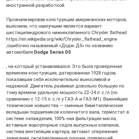
иностранной разработкой.
Проанализировав конструкции американских моторов,
выяснили, что наилучшим является вариант
шестицилиндрового нижнеклапанного Chrysler flathead
https://en.wikipedia.org/wiki/Chrysler_flathead_engine
,ошибочно называемый «Додж-Д5» по названию
автомобиля
Dodge Series D5
, на который устанавливался. Это была проверенная
временем конструкция, датированная 1928 годом,
показавшая себя исключительно выносливой и
надежной. Двигатель развивал довольно большую по
тому времени удельную мощность 22-24 л. с./л (по
сравнению с 12-15 л. с./л у ГАЗ-А и ГАЗ-М1). Важнейшие
технические новшества — сменные биметаллические
вкладыши подшипников коленчатого вала, термостат в
системе охлаждения, 100%-ная фильтрация масла,
вставные жароупорные седла выпускных клапанов,
система вентиляции картера, автомат опережения
зажигания, оксидированные поршни, плавающий