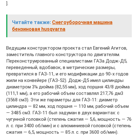
].
Читайте также:
Снегоуборочная машина
бензиновая husqvarna
Ведущим конструктором проекта стал Евгений Агитов,
заместитель главного конструктора по двигателям.
Переконструированный специалистами ГАЗа Додж-Д5,
переведенный, вдобавок, в метрические размеры,
превратился в ГАЗ-11, и его модификации до 90-х годов
жили на конвейере (ГАЗ-52). Додж-Д5 имел цилиндры
диаметром 3¼ дюйма (82,55 мм), ход поршня 43/8 дюйма
(111,1 мм), а его рабочий объем составлял 217,76 дм3
(3568 см3). Эти же параметры для ГАЗ-11: диаметр
цилиндра — 82 мм, ход поршня — 110 мм, рабочий объем
— 3485 см3. ГАЗ-11 был задуман в двух вариантах: с
чугунной головкой (степень сжатия — 5,6, мощность — 76
л. с. при 3400 об/мин) и с алюминиевой головкой (степень
сжатия — 6,5, мощность — 85 л. с. при 3600 об/мин).