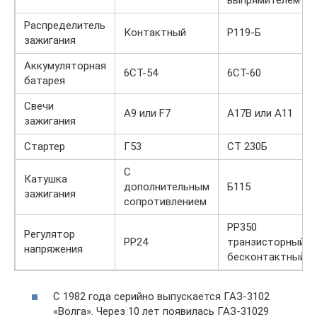
выпрямителем
Распределитель
Контактный
Р119-Б
зажигания
Аккумуляторная
6СТ-54
6СТ-60
батарея
Свечи
А9 или F7
А17В или А11
зажигания
Стартер
Г53
СТ 230Б
С
Катушка
дополнительным
Б115
зажигания
сопротивлением
РР350
Регулятор
РР24
транзисторный
напряжения
бесконтактный
С 1982 года серийно выпускается ГАЗ-3102
«Волга». Через 10 лет появилась ГАЗ-31029