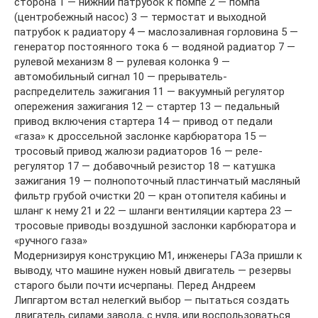
сторона 1 — нижний патрубок к помпе 2 — помпа
(центробежный насос) 3 — термостат и выходной
патрубок к радиатору 4 — маслозаливная горловина 5 —
генератор постоянного тока 6 — водяной радиатор 7 —
рулевой механизм 8 — рулевая колонка 9 —
автомобильный сигнал 10 — прерыватель-
распределитель зажигания 11 — вакуумный регулятор
опережения зажигания 12 — стартер 13 — педальный
привод включения стартера 14 — привод от педали
«газа» к дроссельной заслонке карбюратора 15 —
тросовый привод жалюзи радиаторов 16 — реле-
регулятор 17 — добавочный резистор 18 — катушка
зажигания 19 — полнопоточный пластинчатый масляный
фильтр грубой очистки 20 — кран отопителя кабины и
шланг к нему 21 и 22 — шланги вентиляции картера 23 —
тросовые приводы воздушной заслонки карбюратора и
«ручного газа»
Модернизируя конструкцию М1, инженеры ГАЗа пришли к
выводу, что машине нужен новый двигатель — резервы
старого были почти исчерпаны. Перед Андреем
Липгартом встал нелегкий выбор — пытаться создать
двигатель силами завода, с нуля, или воспользоваться