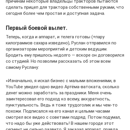
причинам некоторые владельцы тракторов пытаются
сделать прицеп для трактора собственными руками, что
сегодня более чем простая и доступная задача.
Первый боевой вылет.
Теперь, когда и аппарат, и телега готовы (+пару
килограммов сахара изведено), Руслан отправился по
организаторам мероприятий и детским ведущим.
Бродить ему пришлось недолго — вскоре он договорился
со студией. Но позволим рассказать об этом всем
самому Руслану:
«Изначально, я искал бизнес с малыми вложениями, в
YouTube увидел одно видео Артёма-ватоката, сколько
денег можно заработать за праздники. Меня очень
заинтересовал его подход ко всему, аккуратность,
пунктуальность. Ведь я тоже трудоголик и мы чем-то
похожи. Подписался на его канал и целыми часами
смотрел все видео с советами подряд. Потом подумал,
что надо бы уже действовать! В нашем городе этот
сегмент не сильно развито. Я заказал аппарат, правда