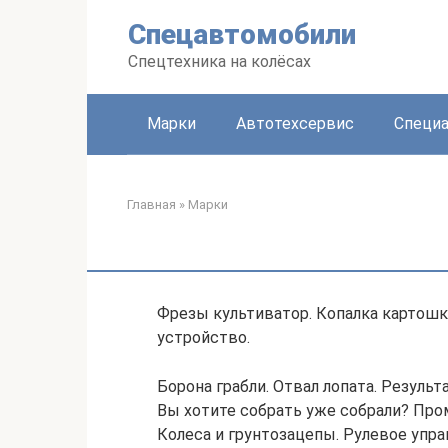
Перейти
Спецавтомобили
к
контенту
Спецтехника на колёсах
Марки
Автотехсервис
Специа
Главная
»
Марки
Фрезы культиватор. Копалка картошки
устройство.
Борона грабли. Отвал лопата. Резуль
Вы хотите собрать уже собрали? Про
Колеса и грунтозацепы. Рулевое упра