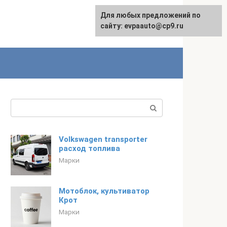
Для любых предложений по
English
сайту: evpaauto@cp9.ru
Поиск:
Volkswagen transporter
расход топлива
Марки
Мотоблок, культиватор
Крот
Марки