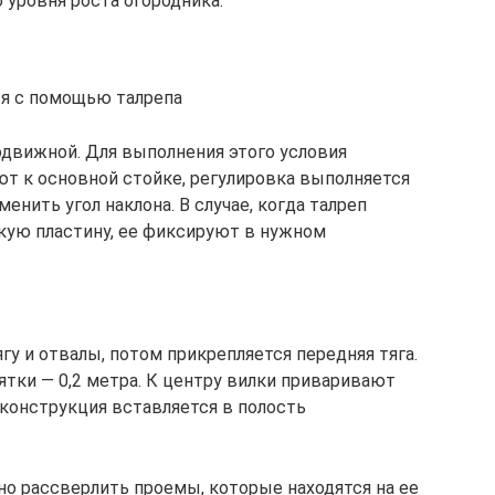
 уровня роста огородника.
ся с помощью талрепа
движной. Для выполнения этого условия
т к основной стойке, регулировка выполняется
енить угол наклона. В случае, когда талреп
кую пластину, ее фиксируют в нужном
у и отвалы, потом прикрепляется передняя тяга.
оятки — 0,2 метра. К центру вилки приваривают
м конструкция вставляется в полость
о рассверлить проемы, которые находятся на ее