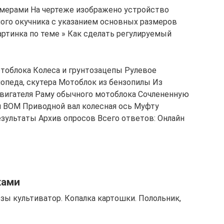
змерами На чертеже изображено устройство
ого окучника с указанием основных размеров
артинка по теме » Как сделать регулируемый
тоблока Колеса и грунтозацепы Рулевое
опеда, скутера Мотоблок из бензопилы Из
двигателя Раму обычного мотоблока Сочлененную
и ВОМ Приводной вал колесная ось Муфту
зультаты Архив опросов Всего ответов: Онлайн
ками
езы культиватор. Копалка картошки. Полольник,