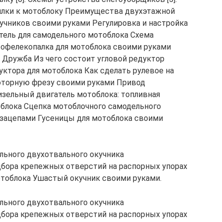
илки к мотоблоку Преимущества двухэтажной
кучников своими руками Регулировка и настройка
тель для самодельного мотоблока Схема
тофелекопалка для мотоблока своими руками
Дружба Из чего состоит угловой редуктор
ктора для мотоблока Как сделать рулевое на
роторную фрезу своими руками Привод
зельный двигатель мотоблока: топливная
блока Сцепка мотоблочного самодельного
озацепами Гусеницы для мотоблока своими
льного двухотвального окучника
дбора крепежных отверстий на распорных упорах
отоблока Ушастый окучник своими руками.
льного двухотвального окучника
дбора крепежных отверстий на распорных упорах