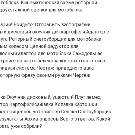
отоблока. Кинематическая схема роторной
двухэтажной сцепки для мотоблока.
арий! Войдите: Отправить. Фотографии
ый дисковый окучник для картофеля Адаптер с
уга Роторный снегоуборщик для мотоблока
ным колесом Цепной редуктор для
лесный адаптер для мотоблока Самодельная
стройство картофелекопалки грохотного типа
ливная система Чертеж приводного вала:
роторную фрезу своими руками Чертеж
ка Окучник дисковый, ушастый Плуг лемех,
атор Картофелесажалка Копалка картошки
ка, прицепное устройство Сеялка Снегоуборщик
езультаты Архив опросов Всего ответов: Какой
рать уже собрали?