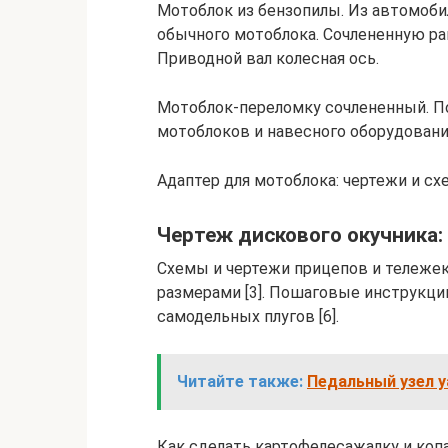
Мотоблок из бензопилы. Из автомобил
обычного мотоблока. Сочлененную ра
Приводной вал колесная ось.
Мотоблок-переломку сочлененный. П
мотоблоков и навесного оборудовани
Адаптер для мотоблока: чертежи и схе
Чертеж дискового окучника:
Схемы и чертежи прицепов и тележек 
размерами [3]. Пошаговые инструкции
самодельных плугов [6].
Читайте также:
Педальный узел у
Как сделать картофелесажалку и копа