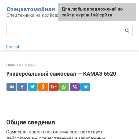
Перейти
Спецавтомобили
Для любых предложений по
к
Спецтехника на колёсах
сайту: evpaauto@cp9.ru
контенту
Поиск:
English
Главная
»
Марки
Универсальный самосвал — КАМАЗ 6520
Общие сведения
Самосвал нового поколения соответствует
действующим отечественным и зарубежным