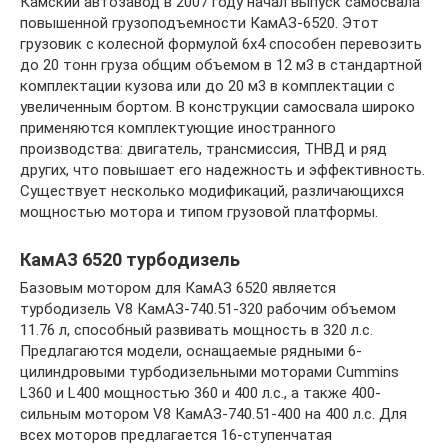
Камский автозавод в 2007 году начал выпуск самосвала
повышенной грузоподъемности КамАЗ-6520. Этот
грузовик с колесной формулой 6х4 способен перевозить
до 20 тонн груза общим объемом в 12 м3 в стандартной
комплектации кузова или до 20 м3 в комплектации с
увеличенным бортом. В конструкции самосвала широко
применяются комплектующие иностранного
производства: двигатель, трансмиссия, ТНВД и ряд
других, что повышает его надежность и эффективность.
Существует несколько модификаций, различающихся
мощностью мотора и типом грузовой платформы.
КамАЗ 6520 турбодизель
Базовым мотором для КамАЗ 6520 является
турбодизель V8 КамАЗ-740.51-320 рабочим объемом
11.76 л, способный развивать мощность в 320 л.с.
Предлагаются модели, оснащаемые рядными 6-
цилиндровыми турбодизельными моторами Cummins
L360 и L400 мощностью 360 и 400 л.с., а также 400-
сильным мотором V8 КамАЗ-740.51-400 на 400 л.с. Для
всех моторов предлагается 16-ступенчатая