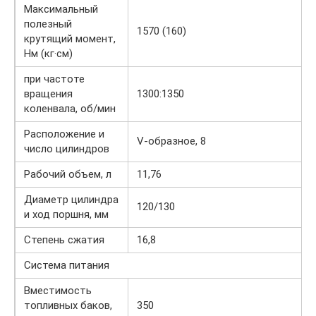
Максимальный
полезный
1570 (160)
крутящий момент,
Нм (кг·см)
при частоте
вращения
1300:1350
коленвала, об/мин
Расположение и
V-образное, 8
число цилиндров
Рабочий объем, л
11,76
Диаметр цилиндра
120/130
и ход поршня, мм
Степень сжатия
16,8
Система питания
Вместимость
топливных баков,
350