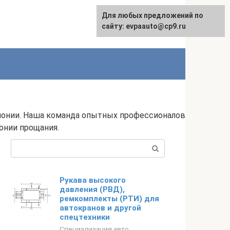
Для любых предложений по
English
сайту: evpaauto@cp9.ru
монии. Наша команда опытных профессионалов
онии прощания.
Поиск:
Рукава высокого
давления (РВД),
ремкомплекты (РТИ) для
автокранов и другой
спецтехники
Специализация авто