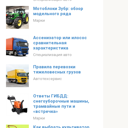
Мотоблоки Зубр: обзор
модельного ряда
Марки
Ассенизатор или илосос
сравнительная
характеристика
Специализация авто
Правила перевозки
тяжеловесных грузов
Автотехсервис
Ответы ГИБДД:
снегоуборочные машины,
трамвайные пути и
«встречка»
Марки
Как выбрать культиватор