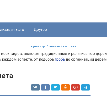
лизация авто
Другое
купить гроб элитный в москве
н всех видов, включая традиционные и религиозные цере
 каждом аспекте, от подбора
гроба
до организации церем
чета