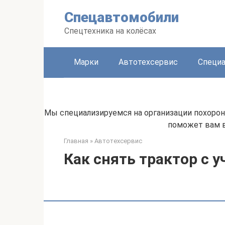
Перейти
Спецавтомобили
к
контенту
Спецтехника на колёсах
Марки
Автотехсервис
Специа
Мы специализируемся на организации похоро
поможет вам в
Главная
»
Автотехсервис
Как снять трактор с у