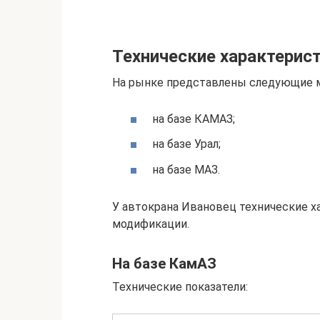
Технические характерис
На рынке представлены следующие мо
на базе КАМАЗ;
на базе Урал;
на базе МАЗ.
У автокрана Ивановец технические х
модификации.
На базе КамАЗ
Технические показатели: