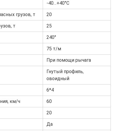
-40…+40°С
асных грузов, т
20
узов, т
25
240°
75 т/м
При помощи рычага
Гнутый профиль,
овоидный
6*4
ия, км/ч
60
20
Да