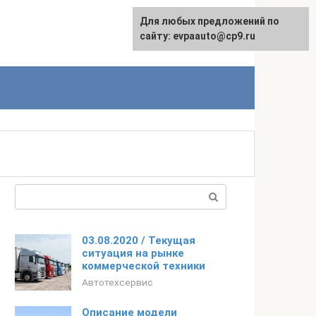
Для любых предложений по
English
сайту: evpaauto@cp9.ru
Поиск:
03.08.2020 / Текущая
ситуация на рынке
коммерческой техники
Автотехсервис
Описание модели