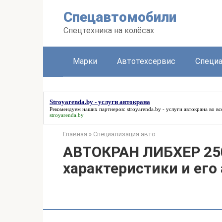
Перейти
Спецавтомобили
к
контенту
Спецтехника на колёсах
Марки
Автотехсервис
Специа
Stroyarenda.by - услуги автокрана
Рекомендуем наших партнеров:
stroyarenda.by - услуги автокрана
во вс
stroyarenda.by
Главная
»
Специализация авто
АВТОКРАН ЛИБХЕР 25
характеристики и его