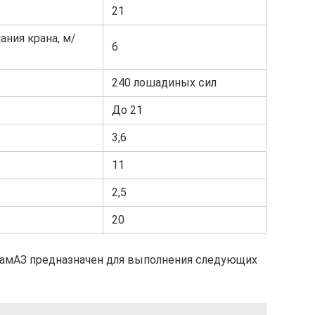
21
ания крана, м/
6
240 лошадиных сил
До 21
3,6
11
2,5
20
КамАЗ предназначен для выполнения следующих