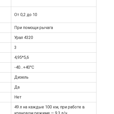
От 0,2 до 10
При помощи рычага
Урал 4320
3
4,95*5,6
-40…+40°С
Дизель
Да
Нет
49 л на каждые 100 км, при работе в
крановом режиме — 9,3 л/ч