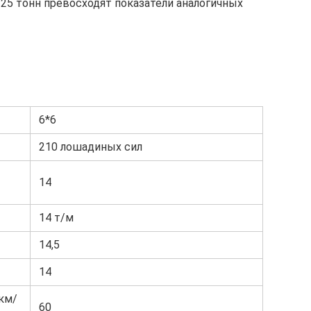
25 тонн превосходят показатели аналогичных
6*6
210 лошадиных сил
14
14 т/м
14,5
14
км/
60